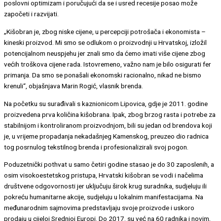
poslovni optimizam i poručujući da se i usred recesije posao može
započeti i razvijati.
„Kišobran je, zbog niske cijene, u percepciji potrošača i ekonomista –
kineski proizvod. Mi smo se odlukom o proizvodnji u Hrvatskoj, izložil
potencijalnom neuspjehu jer znali smo da ćemo imati više cijene zbog
većih troškova cijene rada. Istovremeno, važno nam je bilo osigurati fer
primanja. Da smo se ponašali ekonomski racionalno, nikad ne bismo
krenuli“, objašnjava Marin Rogić, vlasnik brenda.
Na početku su surađivali s kaznionicom Lipovica, gdje je 2011. godine
proizvedena prva količina kišobrana. Ipak, zbog brzog rasta i potrebe za
stabilnijom i kontroliranom proizvodnjom, bili su jedan od brendova koji
je, u vrijeme propadanja nekadašnjeg Kamenskog, preuzeo dio radnica
tog posrnulog tekstilnog brenda i profesionalizirali svoj pogon.
Poduzetnički pothvat u samo četiri godine stasao je do 30 zaposlenih, a
osim visokoestetskog pristupa, Hrvatski kišobran se vodi i načelima
društvene odgovornosti jer uključuju širok krug suradnika, sudjeluju ili
pokreću humanitarne akcije, sudjeluju u lokalnim manifestacijama. Na
međunarodnim sajmovima predstavljaju svoje proizvode i uskoro
prodaju u cijeloj Srednjoj Europi. Do 2017. su već na 60 radnika i novim,