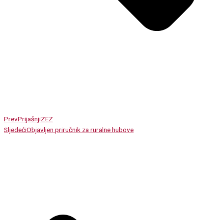
Prev
Prijašnji
ZEZ
Sljedeći
Objavljen priručnik za ruralne hubove