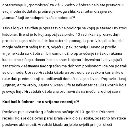
opterećenje ili „gromobran“ za kišu? Zašto kišobran ne biste pretvorili u
svoj modni dodatak, proširenje svoga stila, kvalitetan dizajnerski
„komad“ koji će nadupniti vašu osobnost?!
Takva logika savršen je opis razvojne podloge na kojoj je stasao Hrvatski
kišobran. Brend je to koji zapošljava preko 40 radnika na proizvodnji i
prodaji dizajnerskih i stilski karakternih pomagala protiv kapljica koje bi
mogle naštetiti našoj frizuri, odjeći ili, pak, zdravlju. Davno je prošlo
vrijeme kada su kišobrani bili samo nužno opterećenje i višak u rukama
kada nema kiše jer danas ih ima u svim bojama i dezenima i zahvaljujući
zanatskim vještinama nadograđenima dobrom poslovnom idejom postali
su dio mode. Upravo Hrvatski kišobran potrudio se svakom korisniku u
ruke dati predmet koji su oblikovali domaći dizajneri Ivana Popović, Juraj
Zigman, Anita Krolo, Dajana Vuksan, Elfs te influenserica Ella Dvornik koja
je svoju liniju Hrvatskih kišobrana promovirala na međunarodnoj sceni.
Kud baš kišobran i to u vrijeme recesije?!
Poslovni put Hrvatskog kišobrana počinje 2010. godine. Prkoseći
recesiji koja je doslovno paralizirala velik dio svjetske, posebno hrvatske
poslovne aktivnosti, Hrvatski kišobran je bio svjetli primjer šireći