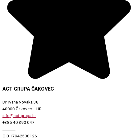
ACT GRUPA ČAKOVEC
Dr. Ivana Novaka 38
40000 Čakovec – HR
info@act-grupa.hr
+385 40 390 047
_______
OIB 17942508126