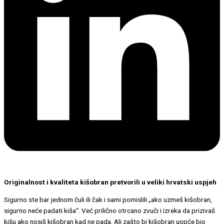
Originalnost i kvaliteta kišobran pretvorili u veliki hrvatski uspjeh
Sigurno ste bar jednom čuli ili čak i sami pomislili „ako uzmeš kišobran,
sigurno neće padati kiša“. Već prilično otrcano zvuči i izreka da prizivaš
kišu ako nosiš kišobran kad ne pada. Ali zašto bi kišobran uopće bio