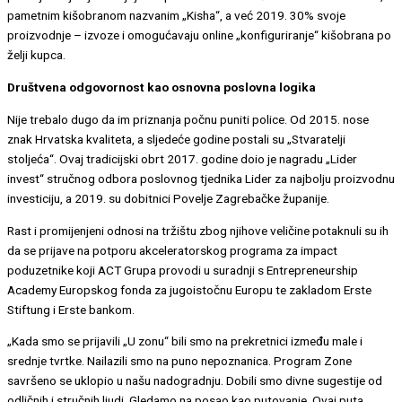
pametnim kišobranom nazvanim „Kisha“, a već 2019. 30% svoje
proizvodnje – izvoze i omogućavaju online „konfiguriranje“ kišobrana po
želji kupca.
Društvena odgovornost kao osnovna poslovna logika
Nije trebalo dugo da im priznanja počnu puniti police. Od 2015. nose
znak Hrvatska kvaliteta, a sljedeće godine postali su „Stvaratelji
stoljeća“. Ovaj tradicijski obrt 2017. godine doio je nagradu „Lider
invest“ stručnog odbora poslovnog tjednika Lider za najbolju proizvodnu
investiciju, a 2019. su dobitnici Povelje Zagrebačke županije.
Rast i promijenjeni odnosi na tržištu zbog njihove veličine potaknuli su ih
da se prijave na potporu akceleratorskog programa za impact
poduzetnike koji ACT Grupa provodi u suradnji s Entrepreneurship
Academy Europskog fonda za jugoistočnu Europu te zakladom Erste
Stiftung i Erste bankom.
„Kada smo se prijavili „U zonu“ bili smo na prekretnici između male i
srednje tvrtke. Nailazili smo na puno nepoznanica. Program Zone
savršeno se uklopio u našu nadogradnju. Dobili smo divne sugestije od
odličnih i stručnih ljudi. Gledamo na posao kao putovanje. Ovaj puta