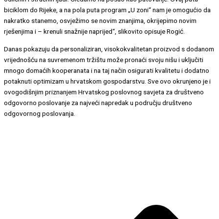
biciklom do Rijeke, a na pola puta program „U zoni“ nam je omogućio da
nakratko stanemo, osvježimo se novim znanjima, okrijepimo novim
rješenjima i – krenuli snažnije naprijed“, slikovito opisuje Rogić.
Danas pokazuju da personaliziran, visokokvalitetan proizvod s dodanom
vrijednošću na suvremenom tržištu može pronaći svoju nišu i uključiti
mnogo domaćih kooperanata i na taj način osigurati kvalitetu i dodatno
potaknuti optimizam u hrvatskom gospodarstvu. Sve ovo okrunjeno je i
ovogodišnjim priznanjem Hrvatskog poslovnog savjeta za društveno
odgovorno poslovanje za najveći napredak u području društveno
odgovornog poslovanja.