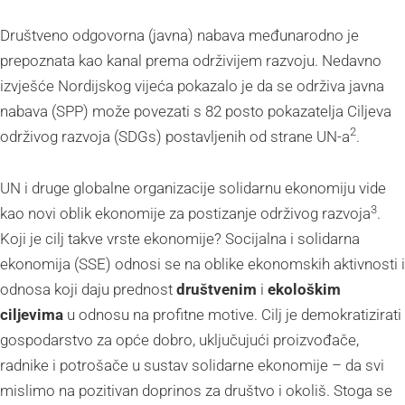
Društveno odgovorna (javna) nabava međunarodno je
prepoznata kao kanal prema održivijem razvoju. Nedavno
izvješće Nordijskog vijeća pokazalo je da se održiva javna
nabava (SPP) može povezati s 82 posto pokazatelja Ciljeva
2
održivog razvoja (SDGs) postavljenih od strane UN-a
.
UN i druge globalne organizacije solidarnu ekonomiju vide
3
kao novi oblik ekonomije za postizanje održivog razvoja
.
Koji je cilj takve vrste ekonomije? Socijalna i solidarna
ekonomija (SSE) odnosi se na oblike ekonomskih aktivnosti i
odnosa koji daju prednost
društvenim
i
ekološkim
ciljevima
u odnosu na profitne motive. Cilj je demokratizirati
gospodarstvo za opće dobro, uključujući proizvođače,
radnike i potrošače u sustav solidarne ekonomije – da svi
mislimo na pozitivan doprinos za društvo i okoliš. Stoga se