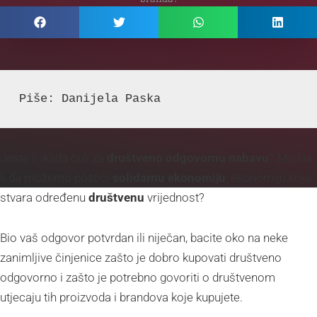
Piše: Danijela Paska
Jeste li ikada čuli za
društveno odgovornu nabavu
? Mislite
li da možemo postići
solidarnu ekonomiju
, ekonomiju koja
stvara određenu
društvenu
vrijednost?
Bio vaš odgovor potvrdan ili niječan, bacite oko na neke
zanimljive činjenice zašto je dobro kupovati društveno
odgovorno i zašto je potrebno govoriti o društvenom
utjecaju tih proizvoda i brandova koje kupujete.