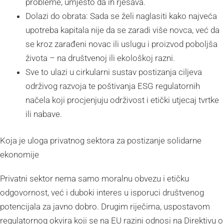
probleme, umjesto da ih rješava.
Dolazi do obrata: Sada se želi naglasiti kako najveća
upotreba kapitala nije da se zaradi više novca, već da
se kroz zarađeni novac ili uslugu i proizvod poboljša
života – na društvenoj ili ekološkoj razni.
Sve to ulazi u cirkularni sustav postizanja ciljeva
održivog razvoja te poštivanja ESG regulatornih
načela koji procjenjuju održivost i etički utjecaj tvrtke
ili nabave.
Koja je uloga privatnog sektora za postizanje solidarne
ekonomije
Privatni sektor nema samo moralnu obvezu i etičku
odgovornost, već i duboki interes u isporuci društvenog
potencijala za javno dobro. Drugim riječima, uspostavom
regulatornog okvira koji se na EU razini odnosi na Direktivu o