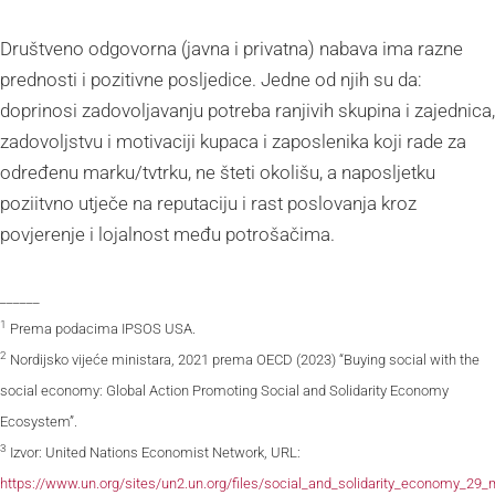
Društveno odgovorna (javna i privatna) nabava ima razne
prednosti i pozitivne posljedice. Jedne od njih su da:
doprinosi zadovoljavanju potreba ranjivih skupina i zajednica,
zadovoljstvu i motivaciji kupaca i zaposlenika koji rade za
određenu marku/tvtrku, ne šteti okolišu, a naposljetku
poziitvno utječe na reputaciju i rast poslovanja kroz
povjerenje i lojalnost među potrošačima.
______
1
Prema podacima IPSOS USA.
2
Nordijsko vijeće ministara, 2021 prema OECD (2023) “Buying social with the
social economy: Global Action Promoting Social and Solidarity Economy
Ecosystem”.
3
Izvor: United Nations Economist Network, URL:
https://www.un.org/sites/un2.un.org/files/social_and_solidarity_economy_29