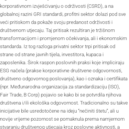
korporativnom izvješćivanju o održivosti (CSRD), a na
globalnoj razini GRI standardi, profitni sektor dolazi pod sve
veći pritiskom da pokaže svoju predanost održivosti i
društvenom utjecaju. Taj pritisak rezultiran je tržišnom
transformacijom i promjenom očekivanja, ali i ekonomskim
standarda. Iz tog razloga privatni sektor trpi pritisak od
strane od strane javnih tijela, investitora, kupaca i
zaposlenika. Širok raspon poslovnih praksi koje impliciraju
ESG načela (prakse korporativne društvene odgovornosti,
društveno odgovornog poslovanja), kao i oznaka i certifikata
(npr. Međunarodna organizacija za standardizaciju (ISO),
Fair Trade, B Corp) pojavio se kako bi se potvrdila njihova
društvena i/ili ekološka odgovornost. Tradicionalno su takve
inicijative bile usredotočene na ideju “nečiniti štetu”, ali u
novije vrijeme pozornost se pomaknula prema namjernom
stvaranju društvenog utjecaja kroz poslovne aktivnosti, a