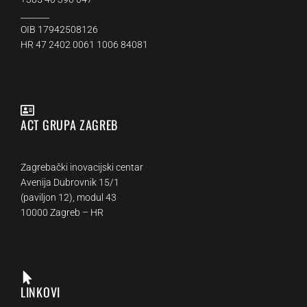
_______
OIB 17942508126
HR 47 2402 0061 1006 84081
ACT GRUPA ZAGREB
Zagrebački inovacijski centar
Avenija Dubrovnik 15/1
(paviljon 12), modul 43
10000 Zagreb – HR
LINKOVI