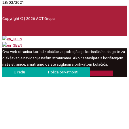
28/02/2021
Copyright © | 2026 ACT Grupa
EN
EN
Ova web stranica koristi kolačiće za poboljšanje korisničkih usluga te za
olakšavanje navigacije našim stranicama. Ako nastavljate s korištenjem
naše stranice, smatramo da ste suglasni s prihvatom kolačića.
U redu
Polica privatnosti