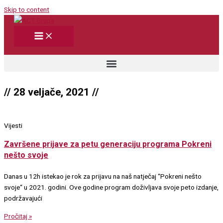
Skip to content
// 28 veljače, 2021 //
Vijesti
Završene prijave za petu generaciju programa Pokreni
nešto svoje
Danas u 12h istekao je rok za prijavu na naš natječaj “Pokreni nešto
svoje“ u 2021. godini. Ove godine program doživljava svoje peto izdanje,
podržavajući
Pročitaj »