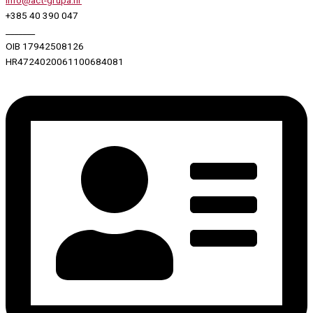
info@act-grupa.hr
+385 40 390 047
_______
OIB 17942508126
HR4724020061100684081