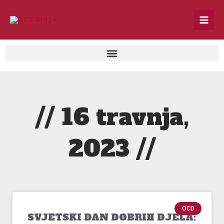
Skip
to
content
// 16 travnja,
2023 //
OCD
SVJETSKI DAN DOBRIH DJELA: