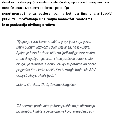
društva – zahvaljujući iskustvima stručnjaka/inja iz poslovnog sektora,
steći će znanja iz raznim poslovnih područja
poput
menadžmenta
,
leadershipa
,
marketinga
i
financija
, ali i dobiti
priliku za
umrežavanje s najboljim menadžerima/icama
iz
organizacija civilnog društva
.
“Sjajno je i vrlo korisno učiti u grupi ljudi koja govori
istim čudnim jezikom i dijeli ista ili slična iskustva.
Sjajno je i vrlo korisno učiti od ljudi koji govore nekim
malo drugačijim jezikom i žele podijeliti svoja, malo
drugačija iskustva. I jedno i drugo te potakne da dobro
pogledaš što i kako radiš i što bi mogla bolje. Na APV
dobiješ oboje. Hvala ljudi. ”
Jelena-Gordana Zloić, Zaklada Slagalica
”Akademija poslovnih vještina pružila mi je afirmaciju
postojećih kvaliteta organizacije kojoj pripadam, ali i