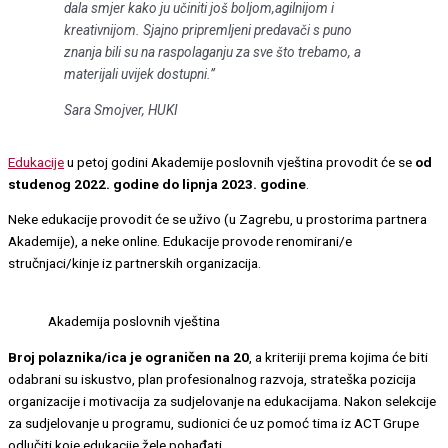
dala smjer kako ju učiniti još boljom,agilnijom i
kreativnijom. Sjajno pripremljeni predavači s puno
znanja bili su na raspolaganju za sve što trebamo, a
materijali uvijek dostupni.”
Sara Smojver, HUKI
Edukacije
u petoj godini Akademije poslovnih vještina provodit će se
od
studenog 2022. godine do lipnja 2023. godine
.
Neke edukacije provodit će se uživo (u Zagrebu, u prostorima partnera
Akademije), a neke online. Edukacije provode renomirani/e
stručnjaci/kinje iz partnerskih organizacija.
Akademija poslovnih vještina
Broj polaznika/ica je ograničen na 20
, a kriteriji prema kojima će biti
odabrani su iskustvo, plan profesionalnog razvoja, strateška pozicija
organizacije i motivacija za sudjelovanje na edukacijama. Nakon selekcije
za sudjelovanje u programu, sudionici će uz pomoć tima iz ACT Grupe
odlučiti koje edukacije žele pohađati.