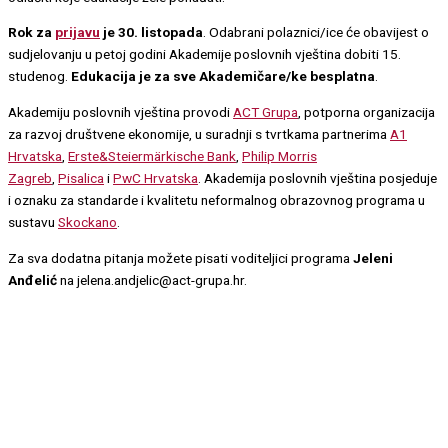
Rok za
prijavu
je 30. listopada
. Odabrani polaznici/ice će obavijest o
sudjelovanju u petoj godini Akademije poslovnih vještina dobiti 15.
studenog.
Edukacija je za sve Akademičare/ke besplatna
.
Akademiju poslovnih vještina provodi
ACT Grupa
, potporna organizacija
za razvoj društvene ekonomije, u suradnji s tvrtkama partnerima
A1
Hrvatska
,
Erste&Steiermärkische Bank
,
Philip Morris
Zagreb
,
Pisalica
i
PwC Hrvatska
. Akademija poslovnih vještina posjeduje
i oznaku za standarde i kvalitetu neformalnog obrazovnog programa u
sustavu
Skockano
.
Za sva dodatna pitanja možete pisati voditeljici programa
Jeleni
Anđelić
na jelena.andjelic@act-grupa.hr.