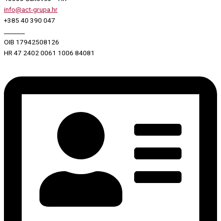
info@act-grupa.hr
+385 40 390 047
_______
OIB 17942508126
HR 47 2402 0061 1006 84081