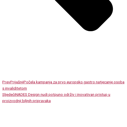
Prev
Prijašnji
Počela kampanja za prvo europsko gastro natjecanje osoba
s invaliditetom
Sljedeći
NADES Design nudi potpuno održiv i inovativan pristup u
proizvodnji biljnih pripravaka