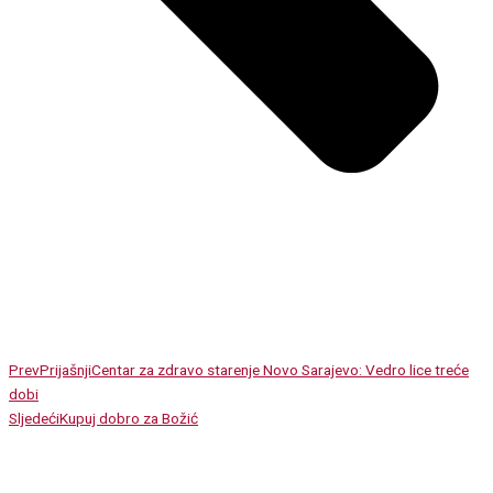
Prev
Prijašnji
Centar za zdravo starenje Novo Sarajevo: Vedro lice treće
dobi
Sljedeći
Kupuj dobro za Božić