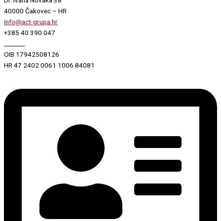
40000 Čakovec – HR
info@act-grupa.hr
+385 40 390 047
_______
OIB 17942508126
HR 47 2402 0061 1006 84081