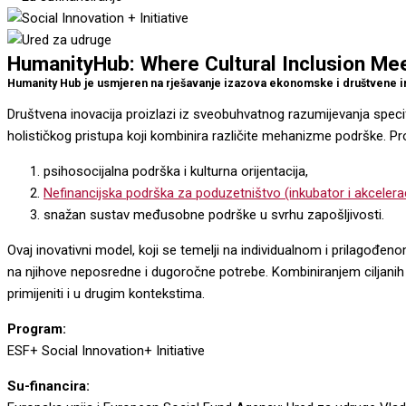
HumanityHub: Where Cultural Inclusion 
Humanity Hub je usmjeren na rješavanje izazova ekonomske i društvene integ
Društvena inovacija proizlazi iz sveobuhvatnog razumijevanja specif
holističkog pristupa koji kombinira različite mehanizme podrške. Pr
psihosocijalna podrška i kulturna orijentacija,
Nefinancijska podrška za poduzetništvo (inkubator i akcelera
snažan sustav međusobne podrške u svrhu zapošljivosti.
Ovaj inovativni model, koji se temelji na individualnom i prilagođ
na njihove neposredne i dugoročne potrebe. Kombiniranjem ciljanih i
primijeniti i u drugim kontekstima.
Program:
ESF+ Social Innovation+ Initiative
Su-financira: