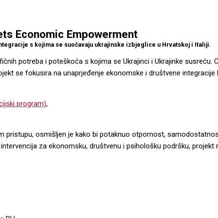
Meets Economic Empowerment
racije s kojima se suočavaju ukrajinske izbjeglice u Hrvatskoj i Italiji.
ičnih potreba i poteškoća s kojima se Ukrajinci i Ukrajinke susreću. 
ojekt se fokusira na unaprjeđenje ekonomske i društvene integracije k
cijski program)
,
enom pristupu, osmišljen je kako bi potaknuo otpornost, samodostatno
ntervencija za ekonomsku, društvenu i psihološku podršku, projekt nas