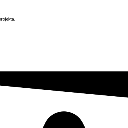
.
projekta.