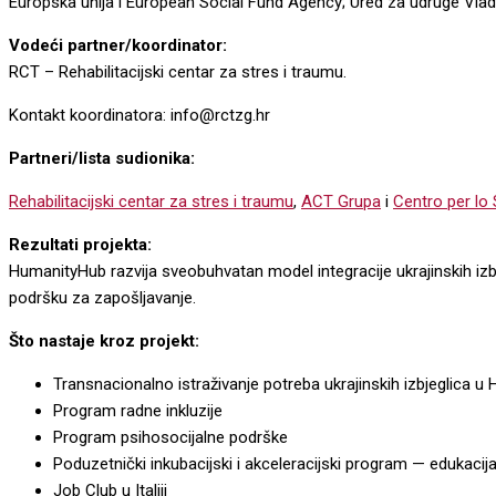
Europska unija i European Social Fund Agency; Ured za udruge Vla
Vodeći partner/koordinator:
RCT – Rehabilitacijski centar za stres i traumu.
Kontakt koordinatora: info@rctzg.hr
Partneri/lista sudionika:
Rehabilitacijski centar za stres i traumu
,
ACT Grupa
i
Centro per lo 
Rezultati projekta:
HumanityHub razvija sveobuhvatan model integracije ukrajinskih izbj
podršku za zapošljavanje.
Što nastaje kroz projekt:
Transnacionalno istraživanje potreba ukrajinskih izbjeglica u H
Program radne inkluzije
Program psihosocijalne podrške
Poduzetnički inkubacijski i akceleracijski program — edukac
Job Club u Italiji