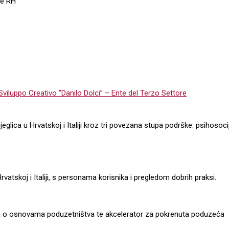
de RH
Sviluppo Creativo ”Danilo Dolci” – Ente del Terzo Settore
eglica u Hrvatskoj i Italiji kroz tri povezana stupa podrške: psihosoc
rvatskoj i Italiji, s personama korisnika i pregledom dobrih praksi.
ija o osnovama poduzetništva te akcelerator za pokrenuta poduzeća