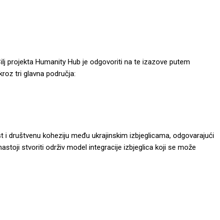
Cilj projekta Humanity Hub je odgovoriti na te izazove putem
roz tri glavna područja:
st i društvenu koheziju među ukrajinskim izbjeglicama, odgovarajući
toji stvoriti održiv model integracije izbjeglica koji se može