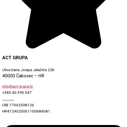
ACT GRUPA
Ulica bana Josipa Jelačića 22b
40000 Čakovec – HR
info@act-grupa.hr
+385 40 390 047
_______
OIB 17942508126
HR4724020061100684081