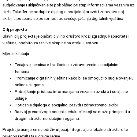
sudjelovanje i uključivanje te poboljšao pristup informacijama vezanim uz
skrb. Također se podupire dijalog o socijalnoj pravdi i zdravstvenoj
skrbi, a posebna se pozornost posvećuje jačanju digitalnih vještina.
Cilj projekta
Glavni cilj projekta je ojačati civilno društvo kroz izgradnju kapaciteta i
vještina, osobito za ranjive skupine na otoku Lastovu.
Mjere uključuju:
Tečajeve, seminare i radionice o zdravstvenim i socijalnim
temama.
Promicanje digitalnih vještina kako bi se omogućilo sudjelovanje u
online uslugama.
Poboljšanje pristupa informacijama vezanim uz skrb i socijalne
usluge.
Poticanje dijaloga o socijalnoj pravdi i zdravstvenoj skrbi.
Razvoj prenosivog koncepta edukacije koji se može primijeniti u
drugim strukturno slabijim regijama.
Projekt je usmjeren na održiv utjecaj, integraciju u lokalne strukture te
prijenos rezultata u druge regije.