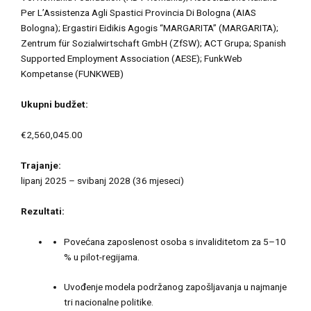
Per L’Assistenza Agli Spastici Provincia Di Bologna (AIAS
Bologna); Ergastiri Eidikis Agogis “MARGARITA” (MARGARITA);
Zentrum für Sozialwirtschaft GmbH (ZfSW); ACT Grupa; Spanish
Supported Employment Association (AESE); FunkWeb
Kompetanse (FUNKWEB)
Ukupni budžet:
€2,560,045.00
Trajanje:
lipanj 2025 – svibanj 2028 (36 mjeseci)
Rezultati:
Povećana zaposlenost osoba s invaliditetom za 5–10
% u pilot-regijama.
Uvođenje modela podržanog zapošljavanja u najmanje
tri nacionalne politike.