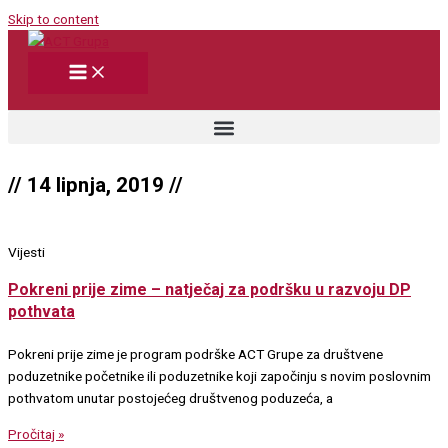
Skip to content
// 14 lipnja, 2019 //
Vijesti
Pokreni prije zime – natječaj za podršku u razvoju DP
pothvata
Pokreni prije zime je program podrške ACT Grupe za društvene
poduzetnike početnike ili poduzetnike koji započinju s novim poslovnim
pothvatom unutar postojećeg društvenog poduzeća, a
Pročitaj »