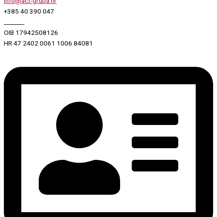
info@act-grupa.hr
+385 40 390 047
_______
OIB 17942508126
HR 47 2402 0061 1006 84081