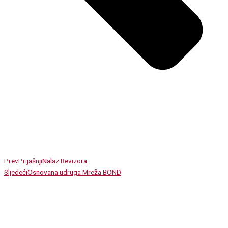
Prev
Prijašnji
Nalaz Revizora
Sljedeći
Osnovana udruga Mreža BOND