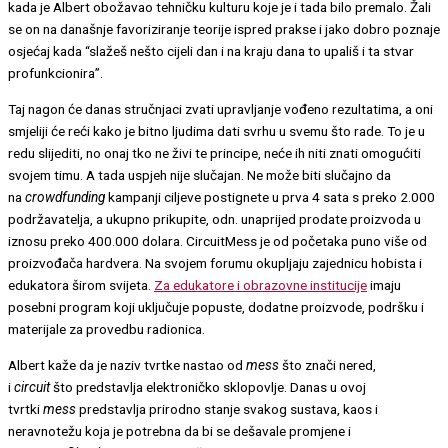
kada je Albert obožavao tehničku kulturu koje je i tada bilo premalo. Žali
se on na današnje favoriziranje teorije ispred prakse i jako dobro poznaje
osjećaj kada “slažeš nešto cijeli dan i na kraju dana to upališ i ta stvar
profunkcionira”.
Taj nagon će danas stručnjaci zvati upravljanje vođeno rezultatima, a oni
smjeliji će reći kako je bitno ljudima dati svrhu u svemu što rade. To je u
redu slijediti, no onaj tko ne živi te principe, neće ih niti znati omogućiti
svojem timu. A tada uspjeh nije slučajan. Ne može biti slučajno da
na
crowdfunding
kampanji ciljeve postignete u prva 4 sata s preko 2.000
podržavatelja, a ukupno prikupite, odn. unaprijed prodate proizvoda u
iznosu preko 400.000 dolara. CircuitMess je od početaka puno više od
proizvođača hardvera. Na svojem forumu okupljaju zajednicu hobista i
edukatora širom svijeta.
Za edukatore i obrazovne institucije
imaju
posebni program koji uključuje popuste, dodatne proizvode, podršku i
materijale za provedbu radionica.
Albert kaže da je naziv tvrtke nastao od
mess
što znači nered,
i
circuit
što predstavlja elektroničko sklopovlje. Danas u ovoj
tvrtki
mess
predstavlja prirodno stanje svakog sustava, kaos i
neravnotežu koja je potrebna da bi se dešavale promjene i