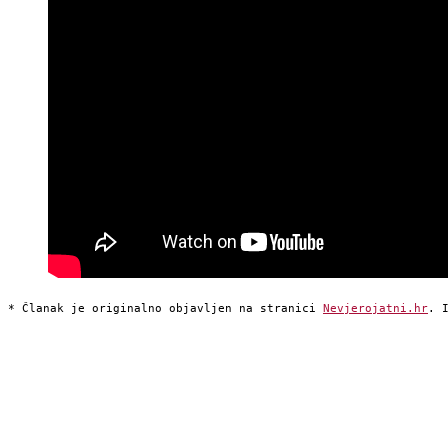
* Članak je originalno objavljen na stranici 
Nevjerojatni.hr
. 