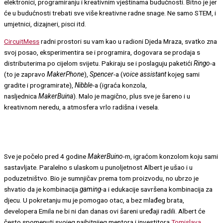
elektronici, programiranju i kreativnim vještinama budućnosti. Bitno je jer
će u budućnosti trebati sve više kreativne radne snage. Ne samo STEM, i
umjetnici, dizajneri, pisci itd.
CircuitMess
radni prostori su vam kao u radioni Djeda Mraza, svatko zna
svoj posao, eksperimentira se i programira, dogovara se prodaja s
distributerima po cijelom svijetu. Pakiraju se i poslaguju paketići
Ringo
-a
(to je zapravo
MakerPhone
),
Spencer
-a (
voice assistant
kojeg sami
gradite i programirate),
Nibble
-a (igraća konzola,
nasljednica
MakerBuina
). Malo je magično, plus sve je šareno i u
kreativnom neredu, a atmosfera vrlo radišna i vesela.
Sve je počelo pred 4 godine
MakerBuino
-m, igraćom konzolom koju sami
sastavljate. Paralelno s ulaskom u punoljetnost Albert je ušao i u
poduzetništvo. Bio je sumnjičav prema tom proizvodu, no ubrzo je
shvatio da je kombinacija
gaming
-a i edukacije savršena kombinacija za
djecu. U pokretanju mu je pomogao otac, a bez mlađeg brata,
developera Emila ne bi ni dan danas ovi šareni uređaji radili. Albert će
često spomenuti svojeg najbitnijeg mentora i investitora
Tomislava