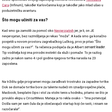
Cara
(Infinum), također Karlovčanina koji je također jako mlad ušao u
poduzetničku avanturu.
Što mogu učiniti za vas?
Kad smo ga zamolili za pomoć oko
Nevjerojatnih
jer, je li, on JE
nevjerojatan, bez razmišljanja je rekao “može”. A kada smo ga konačno
posjetili u novom prostoru zagrebačkog Lučkog, prvo je pitao “Što
mogu učiniti za vas?”. Ta rečenica podsjeća da je Albert
servant leader
.
Tip voditelja koji ima prirodni instinkt da služi i pomaže. To je razlog
zašto je nakon samo 4 i pol godine njegova tvrtka narasla na 23
zaposlena.
Na tržištu gdje programeri mogu zarađivati trostruko za zapadne tvrtke.
Dok se domaće tvrtke bore za talente nudeći im iznadprosječne plaće,
Macbook, besplatni čips i stol za stolni tenis u hodniku, pitamo se što je
privuklo ekipu u CircuitMess. Mateja je to rekla ovako – “Ima potencijal.
Došla sam jer sam čula da je obećavajući startup koji će rasti, i nisam se
razočarala!”.