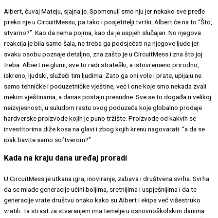
Albert, čuvaj Mateju, sjajna je. Spomenuli smo nju jer nekako sve pređe
preko nje u CircuitMessu, pa tako i posjetitelji tvrtki. Albert će na to “Što,
stvarno?”. Kao da nema pojma, kao da je uspjeh slučajan. No njegova
reakcija je bila samo šala, ne treba ga podsjećati na njegove ljude jer
svaku osobu poznaje detaljno, zna zašto je u CircuitMess i zna što joj
treba. Albert ne glumi, sve to radi strateški, a istovremeno prirodno,
iskreno, ljudski, služeći tim ljudima. Zato ga oni vole i prate, upijaju ne
samo tehničke i poduzetničke vještine, već i one koje smo nekada zvali
mekim vještinama, a danas postaju presudne. Sve se to događa u velikoj
neizvjesnosti, u suludom rastu ovog poduzeća koje globalno prodaje
hardverske proizvode kojih je puno tržište. Proizvode od kakvih se
investitorima diže kosa na glavi i zbog kojih krenu nagovarati: “a da se
ipak bavite samo softverom?”
Kada na kraju dana uređaj proradi
U CircuitMess je utkana igra, inoviranje, zabava i društvena svrha. Svrha
da se mlade generacije učini boljima, sretnijima i uspješnijima i da te
generacije vrate društvu onako kako su Albert i ekipa već višestruko
vratili. Ta strast za stvaranjem ima temelje u osnovnoškolskim danima