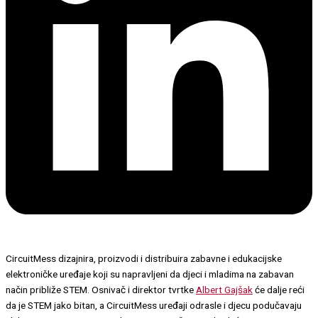
CircuitMess dizajnira, proizvodi i distribuira zabavne i edukacijske
elektroničke uređaje koji su napravljeni da djeci i mladima na zabavan
način približe STEM. Osnivač i direktor tvrtke
Albert Gajšak
će dalje reći
da je STEM jako bitan, a CircuitMess uređaji odrasle i djecu podučavaju