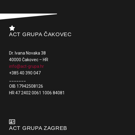
ACT GRUPA ČAKOVEC
Dr. Ivana Novaka 38
40000 Čakovec – HR
info@act-grupa.hr
+385 40 390 047
_______
OIB 17942508126
HR 47 2402 0061 1006 84081
ACT GRUPA ZAGREB