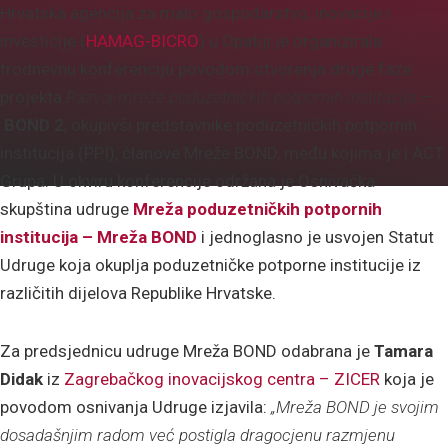
Hrvatska agencija za malo gospodarstvo, inovacije i
investicije (
HAMAG-BICRO
) u Opatiji je organizirala
trodnevnu konferenciju povodom otvorenja druge faze
projekta
Razvoj mreže poduzetničkih potpornih institucija
–
BOND 2
, okupivši predstavnike poduzetničkih potpornih
institucija (PPI), članove Mreže BOND, među kojima je i ACT
Grupa. U okviru konferencije održana je Osnivačka
skupština udruge
Mreža poduzetničkih potpornih
institucija – Mreža BOND
i jednoglasno je usvojen Statut
Udruge koja okuplja poduzetničke potporne institucije iz
različitih dijelova Republike Hrvatske.
Za predsjednicu udruge Mreža BOND odabrana je
Tamara
Didak
iz
Zagrebačkog inovacijskog centra – ZICER
koja je
povodom osnivanja Udruge izjavila:
„Mreža BOND je svojim
dosadašnjim radom već postigla dragocjenu razmjenu