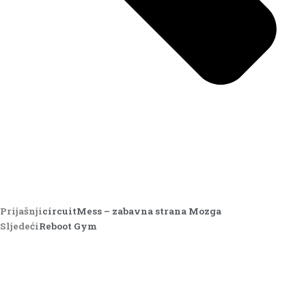
Prijašnji
circuitMess – zabavna strana Mozga
Sljedeći
Reboot Gym