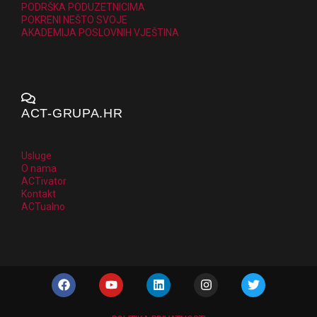
PODRŠKA PODUZETNICIMA
POKRENI NEŠTO SVOJE
AKADEMIJA POSLOVNIH VJEŠTINA
ACT-GRUPA.HR
Usluge
O nama
ACTivator
Kontakt
ACTualno
F
Y
L
I
T
a
o
i
n
w
c
u
n
s
i
e
t
k
t
t