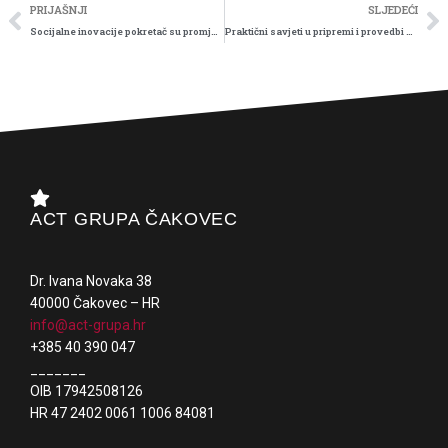
Prev
N
PRIJAŠNJI
SLJEDEĆI
Socijalne inovacije pokretač su promjena
Praktični savjeti u pripremi i provedbi projekata
ACT GRUPA ČAKOVEC
Dr. Ivana Novaka 38
40000 Čakovec – HR
info@act-grupa.hr
+385 40 390 047
_______
OIB 17942508126
HR 47 2402 0061 1006 84081