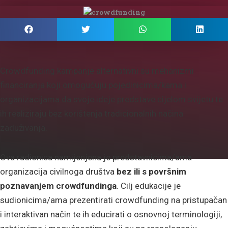
Crowdfunding kampanje alternativni su mehanizmi
financiranja koji omogućuju pojedinicima/kama i
organizacijama da svoje ideje predstave cijelom svijetu te
ih realiziraju bez korištenja tradicionalnih načina
zaduživanja.
Ova radionica namijenjena je predstavnicima/ama
organizacija civilnoga društva
bez ili s površnim
poznavanjem crowdfundinga
. Cilj edukacije je
sudionicima/ama prezentirati crowdfunding na pristupačan
i interaktivan način te ih educirati o osnovnoj terminologiji,