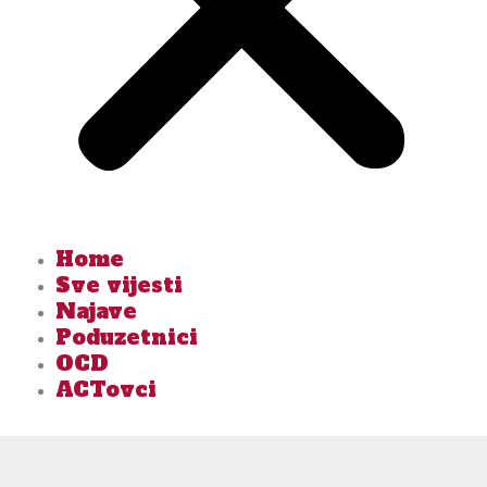
Home
Sve vijesti
Najave
Poduzetnici
OCD
ACTovci