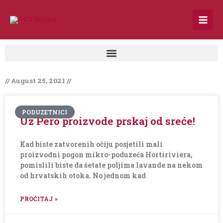
Skip
to
content
// August 25, 2021 //
PODUZETNICI
Uz Pero proizvode prskaj od sreće!
Kad biste zatvorenih očiju posjetili mali
proizvodni pogon mikro-poduzeća Hortiriviera,
pomislili biste da šetate poljima lavande na nekom
od hrvatskih otoka. No jednom kad
PROČITAJ »