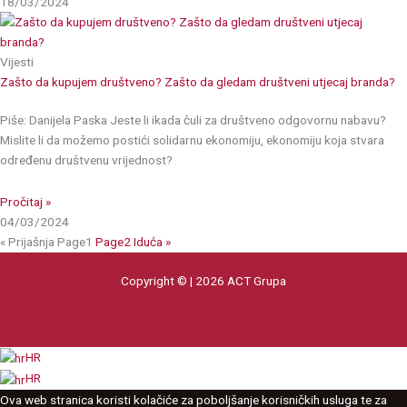
18/03/2024
Vijesti
Zašto da kupujem društveno? Zašto da gledam društveni utjecaj branda?
Piše: Danijela Paska Jeste li ikada čuli za društveno odgovornu nabavu?
Mislite li da možemo postići solidarnu ekonomiju, ekonomiju koja stvara
određenu društvenu vrijednost?
Pročitaj »
04/03/2024
« Prijašnja
Page
1
Page
2
Iduća »
Copyright © | 2026 ACT Grupa
HR
HR
Ova web stranica koristi kolačiće za poboljšanje korisničkih usluga te za