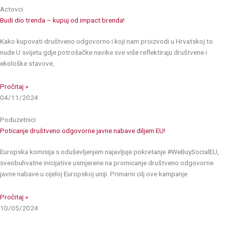
Actovci
Budi dio trenda – kupuj od impact brenda!
Kako kupovati društveno odgovorno i koji nam proizvodi u Hrvatskoj to
nude U svijetu gdje potrošačke navike sve više reflektiraju društvene i
ekološke stavove,
Pročitaj »
04/11/2024
Poduzetnici
Poticanje društveno odgovorne javne nabave diljem EU!
Europska komisija s oduševljenjem najavljuje pokretanje #WeBuySocialEU,
sveobuhvatne inicijative usmjerene na promicanje društveno odgovorne
javne nabave u cijeloj Europskoj uniji. Primarni cilj ove kampanje
Pročitaj »
10/05/2024