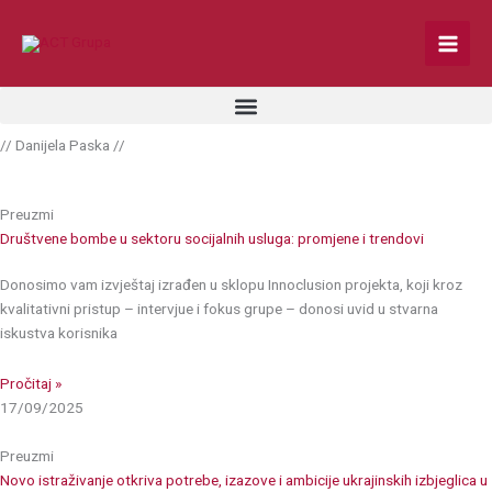
Skip
to
content
//
Danijela Paska
//
Preuzmi
Društvene bombe u sektoru socijalnih usluga: promjene i trendovi
Donosimo vam izvještaj izrađen u sklopu Innoclusion projekta, koji kroz
kvalitativni pristup – intervjue i fokus grupe – donosi uvid u stvarna
iskustva korisnika
Pročitaj »
17/09/2025
Preuzmi
Novo istraživanje otkriva potrebe, izazove i ambicije ukrajinskih izbjeglica u