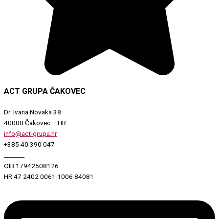
ACT GRUPA ČAKOVEC
Dr. Ivana Novaka 38
40000 Čakovec – HR
info@act-grupa.hr
+385 40 390 047
_______
OIB 17942508126
HR 47 2402 0061 1006 84081