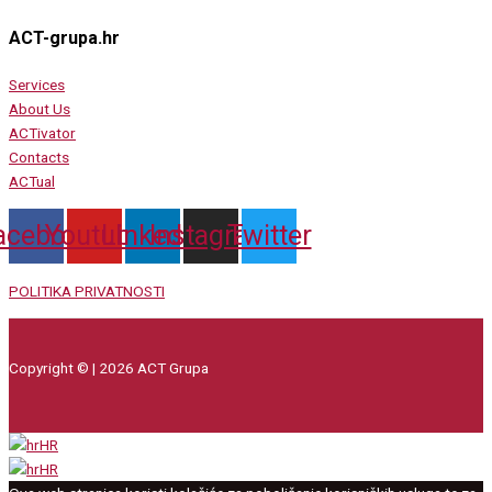
ACT-grupa.hr
Services
About Us
ACTivator
Contacts
ACTual
acebook
Youtube
Linkedin
Instagram
Twitter
POLITIKA PRIVATNOSTI
Copyright © | 2026 ACT Grupa
HR
HR