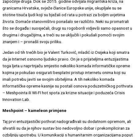
započinje druga. Dok se 2015. godine odvijala migrantska kriza, na
granicama Hrvatske, svježe članice Europske unije, okupljale su se
stotine tisuća ljudi koji su bježali od rata u potrazi za boljim uvjetima
života. Domaće stanovništvo ponašalo se različito. Neki su promatrali
što se događa i suosjećali, drugi su rogoborili vidjevši samo opasnost u
drugima i drugačijima, a treći su se uključili i pokušali pomoći svojim
znanjem i – pronašli svoju priliku.
Jedan od tih trećih bio je Valent Turković, mladić iz Osijeka koji smatra
da je Internet osnovno ljudsko pravo. On je s prijateljima entuzijastima
toga ljeta u naprtnjaču smjestio nekoliko komada informatičke opreme
kojima je pokušao osigurati besplatni pristup internetu onima koji su
imali potrebu javiti se svojim obiteljima. A tih nekoliko komada
informatičke opreme kasnije su postali osnova poduzetničkog pothvata
– Meshpointa ili WI-FI hot spota za krizne situacije i poduzeća Crisis
Innovation Lab.
Meshpoint – kameleon primjene
Taj prvi entuzijastički pothvat nadograđivali su dodatnom opremom, ali
shvatili su da je njihov sustav bio nedovoljno dobar i prekompliciran za
ozbiljniju upotrebu. U komunikaciji s humanitarnim organizacijama poput