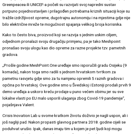
Greenpeacea ili UNICEF-a počeli su razvijati svoj napredni sustav
potpuno pojednostavljen i prilagođen potrebama kriznih situaciji koje su
tražile izdržljivost opreme, dugotrajnu autonomiju i na mjestima gdje nije
bilo električne mreže te mogućnost spajanja velikog broja korisnika.
Kako to često biva, proizvod koji se razvija s jednim uskim ciljem,
odjednom pronalazi svoju drugačiju primjenu, pa je tako Meshpoint
pronašao svoju ulogu kao dio opreme za razne projekte tzv. pametnih
gradova.
„Prošle godine MeshPoint.One uređaje smo isporučili gradu Osijeku (9
komada), nakon toga smo radili s jednom hrvatskom tvrtkom za
pametnu rasvjetu gdje smo za tu namjenu opremili 5 raznih gradova i
općina po hrvatskoj. Ove godine smo u Švedskoj i Estoniji prodali prvih 9
demo uređaja a uskoro kreću prodaje u puno većem obimu jer su sve
lokalne vlasti po EU malo usporili ulaganja zbog Covid-19 pandemije“,
pojašnjava Valent.
Crisis Inovation Lab u svome kratkom životu doživio je nagli uspon, ali i
još nagliji pad. Nakon propasti glavnog partnera 2018. godine cijeli se
poduhvat urušio. Ipak, danas imaju tim u kojem je pet ljudi koji mogu