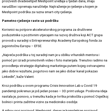
proizvesti dvadesetipet Meshpoint uređaja u tjedan dana, imaju
narudžbe i opremaju naručitelje. Najtraženije je rješenje u kojem je
Meshpoint podrška za razna smart-city rješenja.
Pametno rješenje raste uz podršku
Korisnici su potpore akceleratorskog programa za društvene
poduzetnike s pozitivnim utjecajem na razvoj društva koji ACT grupa
provodi u suradnji s Entrepreneurship Academy Europskog fonda za
jugoistočnu Europu – EFSE.
„Najveća podrška u toj suradnji nam je u obliku vrhunskih mentora i
pomoć pri izradi promotivnih video i foto materijala. Trenutno radimo na
provođenju strategije digitalnog marketinga putem kojeg ostvarujemo
jako dobre rezultate, pogotovo nam se jako dobar kanal pokazao
LinkedIn“, kaže Valent.
Kroz podršku u ovom programu Crisis Innovation Lab u Covid 19
pandemiji pokrenuo je još jedan posao – 3D print usluge. Poslovna ideja
nastala je, ponovo, u trenutku kada je tvrtka priskočila u pomoć Osječkoj
bolnici i printa zaštitne vizire za medicinsko osoblje.
A njihov prvi proizvod, Meshpoint, danas je kompletiran proizvod