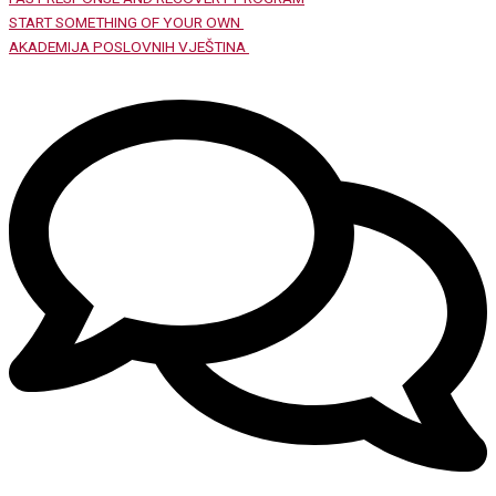
START SOMETHING OF YOUR OWN
AKADEMIJA POSLOVNIH VJEŠTINA