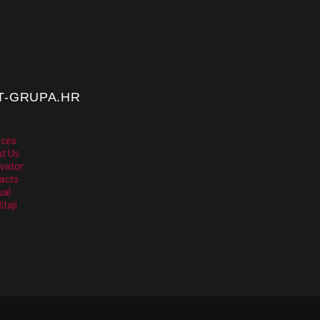
T-GRUPA.HR
ices
t Us
vator
acts
al
štaji