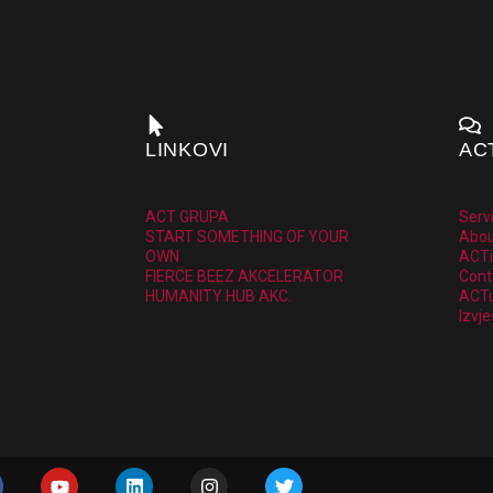
LINKOVI
AC
ACT GRUPA
Serv
START SOMETHING OF YOUR
Abou
OWN
ACTi
FIERCE BEEZ AKCELERATOR
Cont
HUMANITY HUB AKC.
ACTu
Izvje
Y
L
I
T