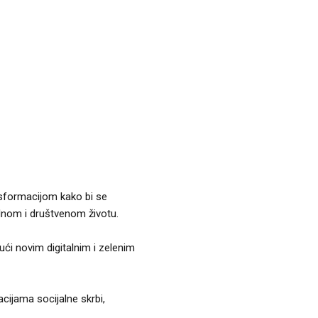
nsformacijom kako bi se
lnom i društvenom životu.
ući novim digitalnim i zelenim
cijama socijalne skrbi,