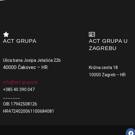
ACT GRUPA
ACT GRUPA U
ZAGREBU
Ulica bana Josipa Jelačića 22b
40000 Čakovec – HR
Križna cesta 18
10000 Zagreb – HR
info@act-grupa.hr
+385 40 390 047
_______
OIB 17942508126
HR4724020061100684081
F