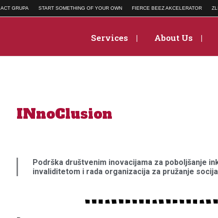
ACT GRUPA
START SOMETHING OF YOUR OWN
FIERCE BEEZ AKCELERATOR
ZL
Services
About Us
INnoClusion
Podrška društvenim inovacijama za poboljšanje ink
invaliditetom i rada organizacija za pružanje socija