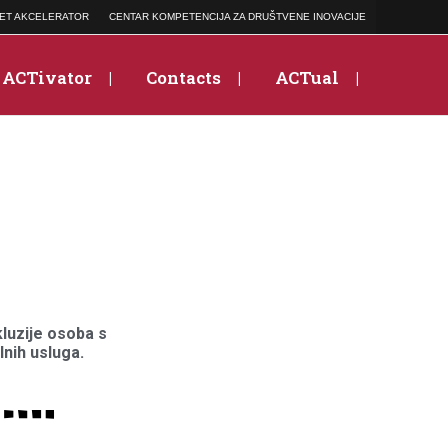
ET AKCELERATOR
CENTAR KOMPETENCIJA ZA DRUŠTVENE INOVACIJE
ACTivator
Contacts
ACTual
luzije osoba s
lnih usluga.