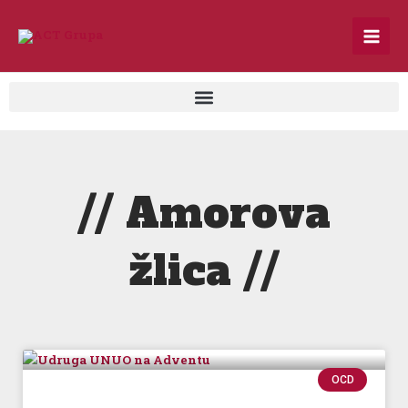
Skip
to
content
// Amorova
žlica //
OCD