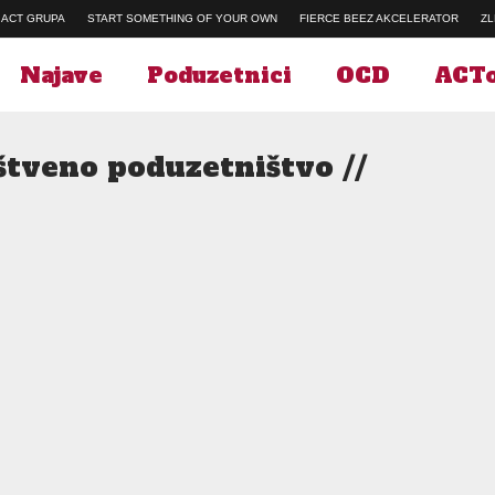
ACT GRUPA
START SOMETHING OF YOUR OWN
FIERCE BEEZ AKCELERATOR
ZL
Najave
Poduzetnici
OCD
ACTo
štveno poduzetništvo //