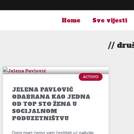
Skip
to
content
Home
Sve vijesti
// dru
ACTOVCI
JELENA PAVLOVIĆ
ODABRANA KAO JEDNA
OD TOP STO ŽENA U
SOCIJALNOM
PODUZETNIŠTVU
Osmi mart ćemo vam čestitati uz najbolje