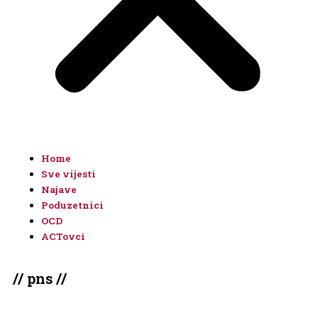
Home
Sve vijesti
Najave
Poduzetnici
OCD
ACTovci
// pns //