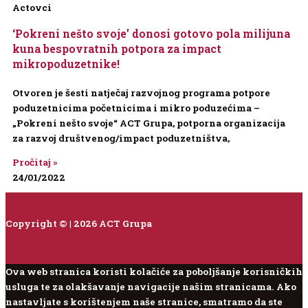
Actovci
‘Pokreni nešto svoje’ donosi gotovo pola milijuna
kuna bespovratnih potpora za impact
mikropoduzetnike!
Otvoren je šesti natječaj razvojnog programa potpore
poduzetnicima početnicima i mikro poduzećima –
„Pokreni nešto svoje“ ACT Grupa, potporna organizacija
za razvoj društvenog/impact poduzetništva,
Pročitaj »
24/01/2022
Copyright © | 2026 ACT Grupa
Ova web stranica koristi kolačiće za poboljšanje korisničkih
usluga te za olakšavanje navigacije našim stranicama. Ako
nastavljate s korištenjem naše stranice, smatramo da ste