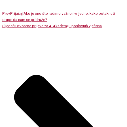
Prev
Prijašnji
Ako je ono što radimo važno i vrijedno, kako potaknuti
druge da nam se pridruže?
Sljedeći
Otvorene prijave za 4. Akademiju poslovnih vještina