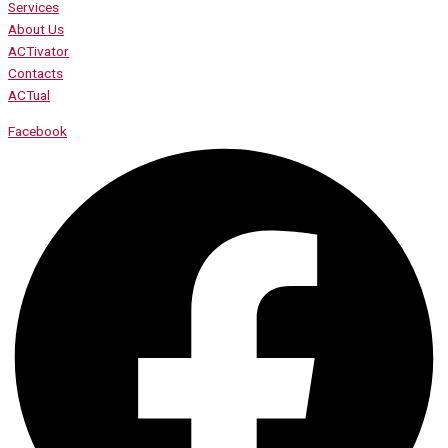
Services
About Us
ACTivator
Contacts
ACTual
Facebook