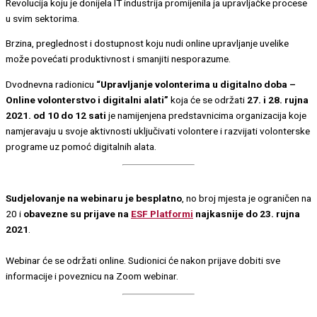
Revolucija koju je donijela IT industrija promijenila ja upravljačke procese
u svim sektorima.
Brzina, preglednost i dostupnost koju nudi online upravljanje uvelike
može povećati produktivnost i smanjiti nesporazume.
Dvodnevna radionicu
“Upravljanje volonterima u digitalno doba –
Online volonterstvo i digitalni alati”
koja će se održati
27. i 28. rujna
2021. od 10 do 12 sati
je namijenjena predstavnicima organizacija koje
namjeravaju u svoje aktivnosti uključivati volontere i razvijati volonterske
programe uz pomoć digitalnih alata.
Sudjelovanje na webinaru je besplatno
, no broj mjesta je ograničen na
20 i
obavezne su prijave na
ESF Platformi
najkasnije do 23. rujna
2021
.
Webinar će se održati online. Sudionici će nakon prijave dobiti sve
informacije i poveznicu na Zoom webinar.