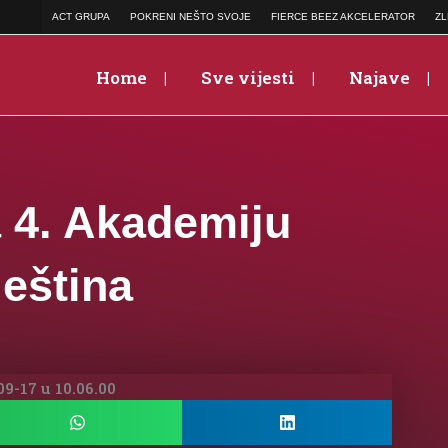
ACT GRUPA
POKRENI NEŠTO SVOJE
FIERCE BEEZ AKCELERATOR
ZL
Home
Sve vijesti
Najave
a 4. Akademiju
ještina