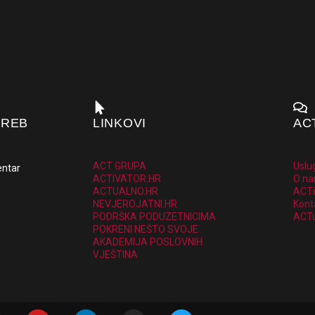
GREB
LINKOVI
AC
ACT GRUPA
Uslu
entar
ACTIVATOR.HR
O n
ACTUALNO.HR
ACTi
NEVJEROJATNI.HR
Kont
PODRŠKA PODUZETNICIMA
ACTu
POKRENI NEŠTO SVOJE
AKADEMIJA POSLOVNIH
VJEŠTINA
Y
L
I
T