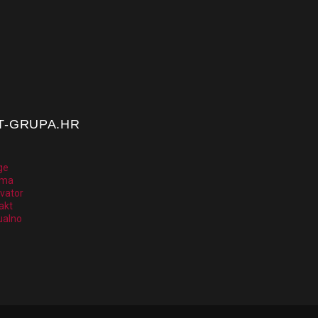
T-GRUPA.HR
ge
ama
vator
akt
alno