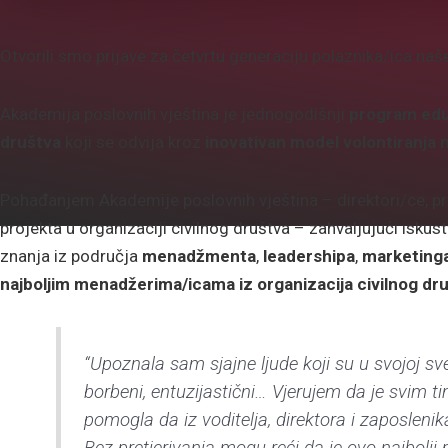
Otvorili smo prijave za četvrtu generaciju polaznika/ica n
Akademija poslovnih vještina je jednogodišnji
program eduk
društva
koji se odvija kroz
inovativan model volontiranja n
Pohađanjem Akademije poslovnih vještina – direktori/ce, pred
projekta u organizaciji civilnog društva – zahvaljujući iskus
znanja iz područja
menadžmenta
,
leadershipa
,
marketing
najboljim menadžerima/icama iz
organizacija civilnog dr
“Upoznala sam sjajne ljude koji su u svojoj sves
borbeni, entuzijastični… Vjerujem da je svim 
pomogla da iz voditelja, direktora i zaposlenika
Bez pretjerivanja mogu reći da je ovo najbolj