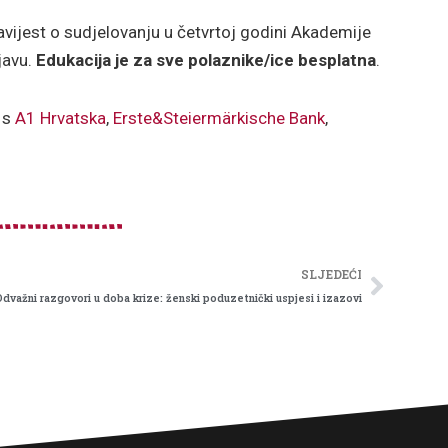
avijest o sudjelovanju u četvrtoj godini Akademije
javu.
Edukacija je za sve polaznike/ice besplatna
.
 s
A1 Hrvatska
,
Erste&Steiermärkische Bank
,
Next
SLJEDEĆI
Odvažni razgovori u doba krize: ženski poduzetnički uspjesi i izazovi