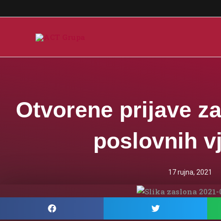
Skip
to
content
Otvorene prijave z
poslovnih v
17 rujna, 2021