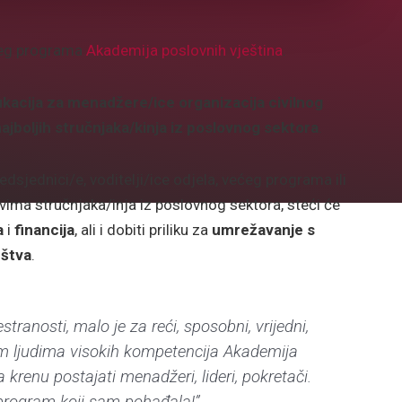
ašeg programa
Akademija poslovnih vještina
.
acija za menadžere/ice organizacija civilnog
ajboljih stručnjaka/kinja iz poslovnog sektora
.
sjednici/e, voditelji/ice odjela, većeg programa ili
tvima stručnjaka/inja iz poslovnog sektora, steći će
a
i
financija
, ali i dobiti priliku za
umrežavanje s
uštva
.
tranosti, malo je za reći, sposobni, vrijedni,
tim ljudima visokih kompetencija Akademija
 krenu postajati menadžeri, lideri, pokretači.
i program koji sam pohađala!”