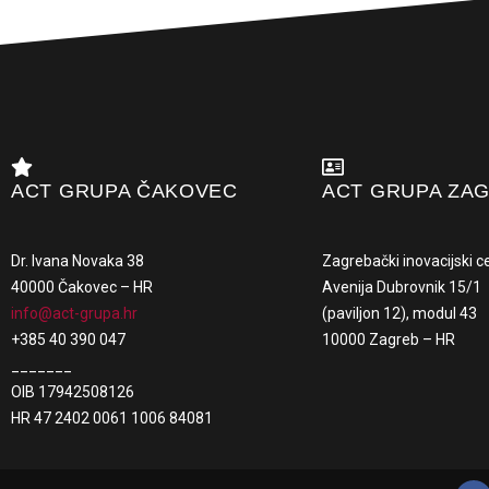
ACT GRUPA ČAKOVEC
ACT GRUPA ZA
Dr. Ivana Novaka 38
Zagrebački inovacijski c
40000 Čakovec – HR
Avenija Dubrovnik 15/1
info@act-grupa.hr
(paviljon 12), modul 43
+385 40 390 047
10000 Zagreb – HR
_______
OIB 17942508126
HR 47 2402 0061 1006 84081
F