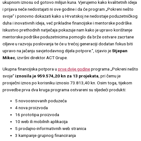
ukupnom iznosu od gotovo milijun kuna. Vjerujemo kako kvalitetnih ideja
i prijava neće nedostajati ni ove godine i da će program „Pokreni nešto
svoje“ i ponovno dokazati kako u Hrvatskoj ne nedostaje poduzetničkog
duha i inovativnih ideja, već prikladne financijske i mentorske podrške.
Iskustvo prethodnih natječaja pokazuje nam kako je upravo korištenje
mentorske podrške poduzetnicima pomoglo da brže ostvare zacrtane
ciljeve u razvoju poslovanja te će u trećoj generaciji dodatan fokus biti
upravo na jačanju savjetodavnog dijela potpore.“, izjavio je
Stjepan
Mikec
, izvršni direktor ACT Grupe.
Ukupna financijska potpora u
prve dvije godine
programa „Pokreni nešto
svoje“
iznosila je 959.574,20 kn za 13 projekata
, pri čemu je
prosječni iznos po korisniku iznosio 73.813,40 kn. Osim toga, tijekom
provedbe prva dva kruga programa ostvareni su sljedeći produkti:
5 novoosnovanih poduzeća
4 nova proizvoda
16 prototipa proizvoda
10 web ili mobilnih aplikacija
5 prodajno-informativnih web stranica
3 kampanje grupnog financiranja