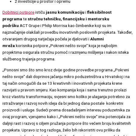
2 investicije u prostor i opremu
Dobitnici potpore
ističu
jasnu komunikaciju
i
fleksibilnost
programa
te
stručnu tehničku, financijsku i mentorsku
podršku
ACT Grupe i Philip Morrisa kao čimbenike koji su im
najznačajnije olakšali provedbu inovativnih poslovnih projekata. Također,
otvaranjem drugog natječaja počela je djelovati i
Alumni
mreža
korisnika potpore „Pokreni nešto svoje“ koja je najboljim
projektima osigurala stručnu pomoć i razmjenu mišljenja i nakon isteka
službenog trajanja programa.
„Ponosni smo što smo kroz dvije godine provedbe programa „Pokreni
nešto svoje“ dali doprinos jačanju mikro poduzetništva u Hrvatskoj i na
taj način omogućili da se 13 kreativnih i inovativnih projekata krene
razvijati u pravom smjeru. Kao kompanija koja i sama trenutno prolazi
kroz vlastitu transformaciju, svjesni smo koliko je ulaganja potrebno za
istraživanje i razvoj novih ideja da bi jednog dana postale konkretni
proizvodi i usluge. Sudeći prema dosadašnjem interesu poduzetnika za
ovaj program, vjerujemo kako i „Pokreni nešto svoje“ ima potencijala za
daljnji rast i razvoj s ciljem pružanja potpore što većem broju kvalitetnih
projekata. Upravo iz tog razloga, želio bih iskoristiti ovu priliku da