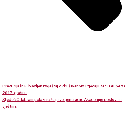
Prev
Prijašnji
Objavljen izvještaj o društvenom utjecaju ACT Grupe za
2017. godinu
Sljedeći
Odabrani polaznici/e prve generacije Akademije poslovnih
vještina