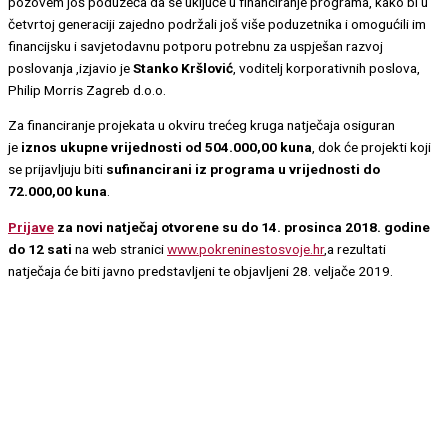
pozovem još poduzeća da se uključe u financiranje programa, kako bi u
četvrtoj generaciji zajedno podržali još više poduzetnika i omogućili im
financijsku i savjetodavnu potporu potrebnu za uspješan razvoj
poslovanja ,izjavio je
Stanko Kršlović
, voditelj korporativnih poslova,
Philip Morris Zagreb d.o.o.
Za financiranje projekata u okviru trećeg kruga natječaja osiguran
je
iznos ukupne vrijednosti od 504.000,00 kuna
, dok će projekti koji
se prijavljuju biti
sufinancirani iz programa u vrijednosti do
72.000,00 kuna
.
Prijave
za novi natječaj otvorene su do 14. prosinca 2018. godine
do 12 sati
na web stranici
www.pokreninestosvoje.hr
,a rezultati
natječaja će biti javno predstavljeni te objavljeni 28. veljače 2019.