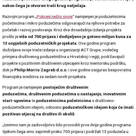
nakon čega je otvoren treći krug natječaja.
Razvojni program „
Pokreni nešto svoje
“ namijenjen je poduzetnicima
početnicima i mikro poduzećima odgovarajući na njihove potrebe za
početak i razvoj poslovanja. Kroz dva dosadašnja izdanja projekta
prošlo je
više od 700 prijava i dodijeljeno je gotovo milijun kuna za
13 uspješnih poduzetničkih projekata
. Ove godine program
doživljava svoje treće izdanje u organizaciji ACT Grupe, vodećeg
primjera društvenog poduzetništva u Hrvatskoj i regiji, podržavajući
projekte s pozitivnim društvenim utjecajem kroz mentorsku podršku,
dok je
Philip Morris Zagreb d.o.o.
i ove godine osigurao bespovratna
financijska sredstva za sedam novih projekata.
Program je namijenjen
postojećim društvenim
poduzećima
,
društvenim poduzećima u nastajanju
,
inovativnim
start-upovima
te
poduzetnicima početnicima
s društveno-
poduzetničkom idejom, odnosno
poduzetničkom idejom koja će imati
pozitivan utjecaj na društvo ili okoliš
.
„Iznimno nam je zadovoljstvo bilo provoditi prve dvije godine programa
tijekom čega smo zaprimili preko 700 prijava i podržali 13 poduzeća u