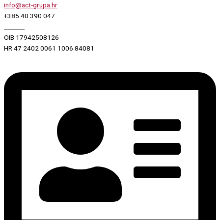
info@act-grupa.hr
+385 40 390 047
_______
OIB 17942508126
HR 47 2402 0061 1006 84081