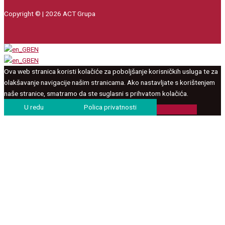
Copyright © | 2026 ACT Grupa
EN
EN
Ova web stranica koristi kolačiće za poboljšanje korisničkih usluga te za
olakšavanje navigacije našim stranicama. Ako nastavljate s korištenjem
naše stranice, smatramo da ste suglasni s prihvatom kolačića.
U redu
Polica privatnosti