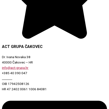
ACT GRUPA ČAKOVEC
Dr. Ivana Novaka 38
40000 Čakovec – HR
info@act-grupa.hr
+385 40 390 047
_______
OIB 17942508126
HR 47 2402 0061 1006 84081