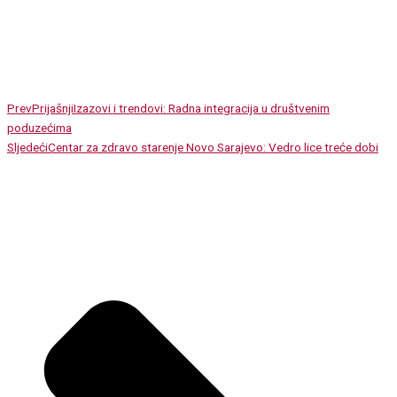
Prev
Prijašnji
Izazovi i trendovi: Radna integracija u društvenim
poduzećima
Sljedeći
Centar za zdravo starenje Novo Sarajevo: Vedro lice treće dobi