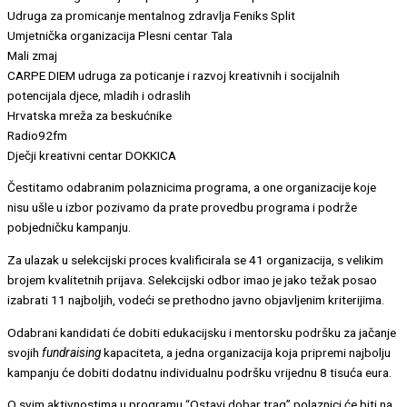
Udruga za promicanje mentalnog zdravlja Feniks Split
Umjetnička organizacija Plesni centar Tala
Mali zmaj
CARPE DIEM udruga za poticanje i razvoj kreativnih i socijalnih
potencijala djece, mladih i odraslih
Hrvatska mreža za beskućnike
Radio92fm
Dječji kreativni centar DOKKICA
Čestitamo odabranim polaznicima programa, a one organizacije koje
nisu ušle u izbor pozivamo da prate provedbu programa i podrže
pobjedničku kampanju.
Za ulazak u selekcijski proces kvalificirala se 41 organizacija, s velikim
brojem kvalitetnih prijava. Selekcijski odbor imao je jako težak posao
izabrati 11 najboljih, vodeći se prethodno javno objavljenim kriterijima.
Odabrani kandidati će dobiti edukacijsku i mentorsku podršku za jačanje
svojih
fundraising
kapaciteta, a jedna organizacija koja pripremi najbolju
kampanju će dobiti dodatnu individualnu podršku vrijednu 8 tisuća eura.
O svim aktivnostima u programu “Ostavi dobar trag” polaznici će biti na