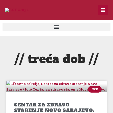
Skip
to
content
// treća dob //
OCD
CENTAR ZA ZDRAVO
STARENJE NOVO SARAJEVO: