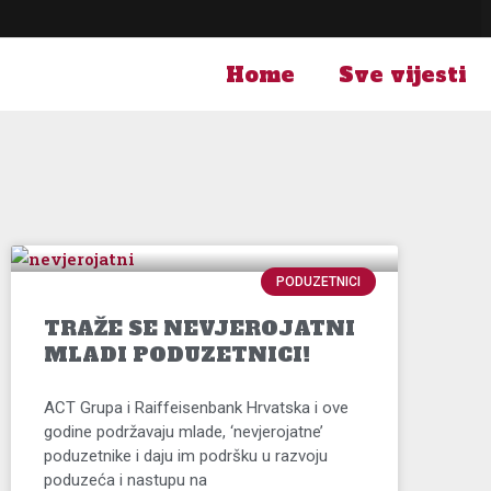
Skip
to
content
Home
Sve vijesti
PODUZETNICI
TRAŽE SE NEVJEROJATNI
MLADI PODUZETNICI!
ACT Grupa i Raiffeisenbank Hrvatska i ove
godine podržavaju mlade, ‘nevjerojatne’
poduzetnike i daju im podršku u razvoju
poduzeća i nastupu na