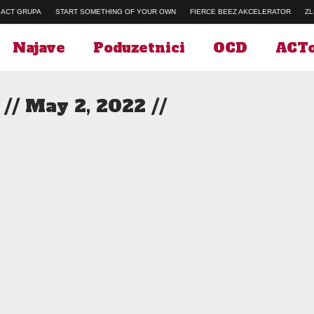
ACT GRUPA
START SOMETHING OF YOUR OWN
FIERCE BEEZ AKCELERATOR
ZL
Najave
Poduzetnici
OCD
ACTo
// May 2, 2022 //