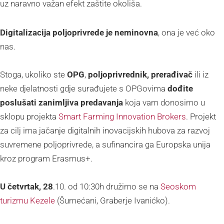
uz naravno važan efekt zaštite okoliša.
Digitalizacija poljoprivrede je neminovna
, ona je već oko
nas.
Stoga, ukoliko ste
OPG
,
poljoprivrednik,
prerađivač
ili iz
neke djelatnosti gdje surađujete s OPGovima
dođite
poslušati zanimljiva predavanja
koja vam donosimo u
sklopu projekta
Smart Farming Innovation Brokers
. Projekt
za cilj ima jačanje digitalnih inovacijskih hubova za razvoj
suvremene poljoprivrede, a sufinancira ga Europska unija
kroz program Erasmus+.
U četvrtak, 28
.10. od 10:30h družimo se na
Seoskom
turizmu Kezele
(Šumećani, Graberje Ivanićko).