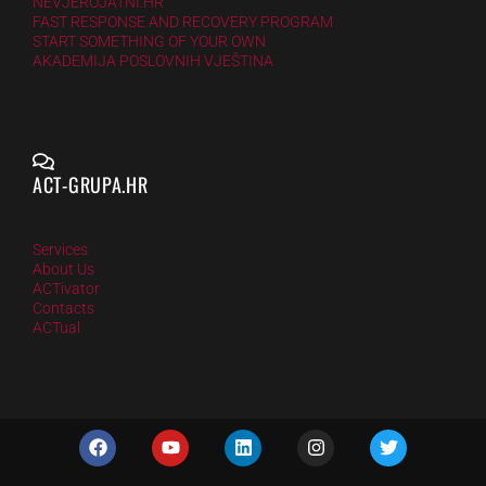
NEVJEROJATNI.HR
FAST RESPONSE AND RECOVERY PROGRAM
START SOMETHING OF YOUR OWN
AKADEMIJA POSLOVNIH VJEŠTINA
ACT-GRUPA.HR
Services
About Us
ACTivator
Contacts
ACTual
F
Y
L
I
T
a
o
i
n
w
c
u
n
s
i