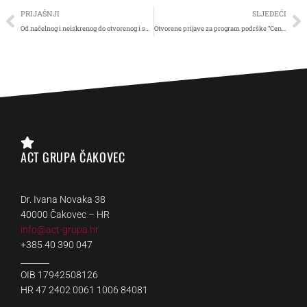
Prev
N
PRIJAŠNJI
SLJEDEĆI
Od načelnog i neiskrenog do otvorenog i suradničkog partnerstva. Da, fakat je moguće.
Otvorene prijave za program podrške “Centar socijalnih inovacija”
ACT GRUPA ČAKOVEC
Dr. Ivana Novaka 38
40000 Čakovec – HR
info@act-grupa.hr
+385 40 390 047
_______
OIB 17942508126
HR 47 2402 0061 1006 84081