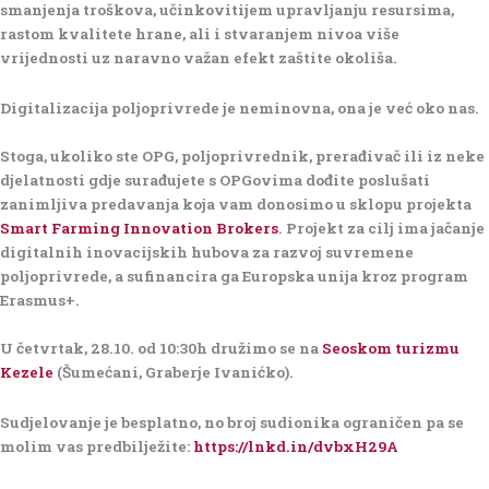
smanjenja troškova, učinkovitijem upravljanju resursima,
rastom kvalitete hrane, ali i stvaranjem nivoa više
vrijednosti uz naravno važan efekt zaštite okoliša.
Digitalizacija poljoprivrede je neminovna
, ona je već oko nas.
Stoga, ukoliko ste
OPG
,
poljoprivrednik,
prerađivač
ili iz neke
djelatnosti gdje surađujete s OPGovima
dođite poslušati
zanimljiva predavanja
koja vam donosimo u sklopu projekta
Smart Farming Innovation Brokers
. Projekt za cilj ima jačanje
digitalnih inovacijskih hubova za razvoj suvremene
poljoprivrede, a sufinancira ga Europska unija kroz program
Erasmus+.
U četvrtak, 28
.10. od 10:30h družimo se na
Seoskom turizmu
Kezele
(Šumećani, Graberje Ivanićko).
Sudjelovanje je besplatno, no broj sudionika ograničen pa se
molim vas predbilježite:
https://lnkd.in/dvbxH29A