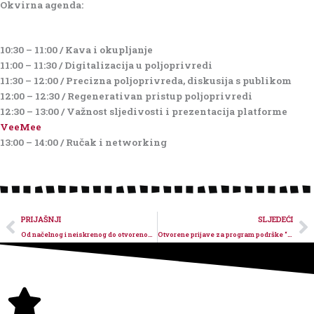
Okvirna agenda:
10:30 – 11:00 / Kava i okupljanje
11:00 – 11:30 / Digitalizacija u poljoprivredi
11:30 – 12:00 / Precizna poljoprivreda, diskusija s publikom
12:00 – 12:30 / Regenerativan pristup poljoprivredi
12:30 – 13:00 / Važnost sljedivosti i prezentacija platforme
VeeMee
13:00 – 14:00 / Ručak i networking
Prev
N
PRIJAŠNJI
SLJEDEĆI
Od načelnog i neiskrenog do otvorenog i suradničkog partnerstva. Da, fakat je moguće.
Otvorene prijave za program podrške “Centar socijalnih inovacija”