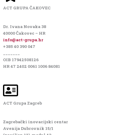
ACT GRUPA ČAKOVEC
Dr. Ivana Novaka 38
40000 Čakovec – HR
info@act-grupa.hr
+385 40 390 047
_______
OIB 17942508126
HR 47 2402 0061 1006 84081
ACT Grupa Zagreb
Zagrebački inovacijski centar
Avenija Dubrovnik 15/1
(paviljon 12), modul 43