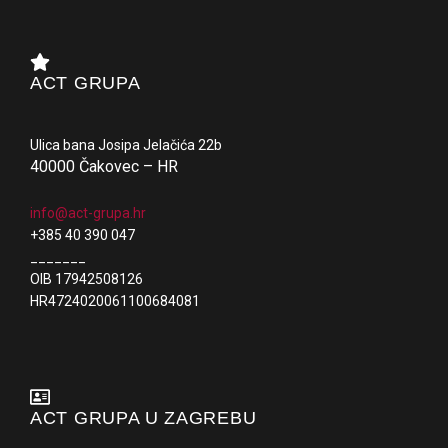
ACT GRUPA
Ulica bana Josipa Jelačića 22b
40000 Čakovec – HR
info@act-grupa.hr
+385 40 390 047
_______
OIB 17942508126
HR4724020061100684081
ACT GRUPA U ZAGREBU