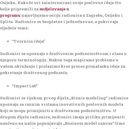
Osijeku. Kako bi svi zainteresirani svoje poslovne ideje što
bolje pripremili za
sudjelovanje u
programu
najavljujemo
seriju radionica u Zagrebu, Osijeku i
Splitu
. Radionice su besplatne i jednodnevne, a pokrivaju
sljedeće teme:
“
Tvornica ideja”
Sudionici se upoznaju s društvenim poduzetništvom i ulaze u
njegovu terminologiju. Nakon toga mapiramo probleme u
vašem okruženju i prolazimo kroz proces pronalaska ideje za
pokretanje društvenog poduzeća.
“
Impact Lab”
Sudionici se tijekom prvog dijela „Biznis modeling“ radionice
upoznaju sa raznim vrstama inovativnih poslovnih modela
koji se mogu primijeniti u društvenom poduzetništvu. U
drugom dijelu radionice, sudionici imaju priliku primijeniti
naučeno na način popunjavaju „Business model canvas“ čime