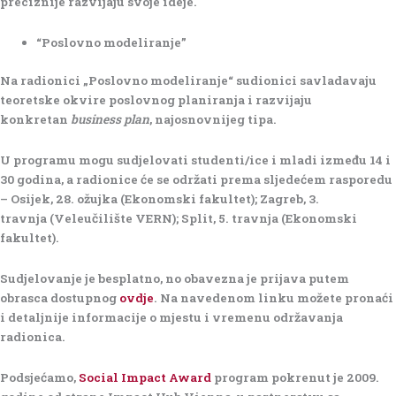
preciznije razvijaju svoje ideje.
“
Poslovno modeliranje”
Na radionici „Poslovno modeliranje“ sudionici savladavaju
teoretske okvire poslovnog planiranja i razvijaju
konkretan
business plan
, najosnovnijeg tipa.
U programu mogu sudjelovati
studenti/ice i mladi između 14 i
30 godina
, a radionice će se održati prema sljedećem rasporedu
–
Osijek, 28. ožujka
(Ekonomski fakultet);
Zagreb, 3.
travnja
(Veleučilište VERN);
Split, 5. travnja
(Ekonomski
fakultet).
Sudjelovanje je besplatno, no
obavezna je prijava
putem
obrasca dostupnog
ovdje
. Na navedenom linku možete pronaći
i detaljnije informacije o mjestu i vremenu održavanja
radionica.
Podsjećamo,
Social Impact Award
program pokrenut je 2009.