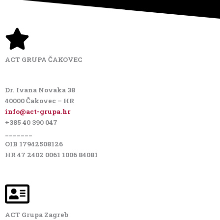
ACT GRUPA ČAKOVEC
Dr. Ivana Novaka 38
40000 Čakovec – HR
info@act-grupa.hr
+385 40 390 047
_______
OIB 17942508126
HR 47 2402 0061 1006 84081
ACT Grupa Zagreb