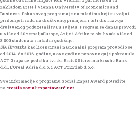
godine od strane Impact Hub Vienna, u partnerstvu sa
Zakladom Erste i Vienna University of Economics and
Business. Fokus ovog programa je na mladima koji su voljni
pridonijeti radu na društvenoj promjeni i biti dio razvoja
društvenog poduzetništva u svijetu. Program se danas provodi
u više od 20 zemaljaEurope, Azije i Afrike te obuhvaća više od
8.000 studenata i mladih godišnje.
SIA Hrvatska
kao licencirani nacionalni program provodio se
od 2014. do 2016. godine, a ove godine ponovno ga je pokrenula
ACT Grupa uz podršku tvrtki Erste&Steiermärkische Bank
d.d., L’Oreal Adria d.o.o. i ACT Printlab d.o.o.
Sve informacije o programu Social Impat Award potražite
na
croatia.socialimpactaward.net
.