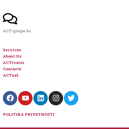
ACT-grupa.hr
Services
About Us
ACTivator
Contacts
ACTual
F
Y
L
I
T
a
o
i
n
w
c
u
n
s
i
e
t
k
t
t
POLITIKA PRIVATNOSTI
b
u
e
a
t