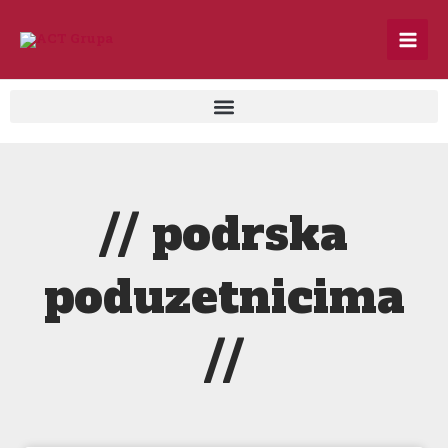
Skip
to
content
// podrska
poduzetnicima
//