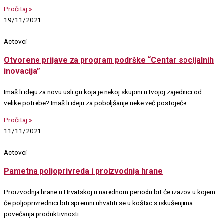
Pročitaj »
19/11/2021
Actovci
Otvorene prijave za program podrške “Centar socijalnih
inovacija”
Imaš li ideju za novu uslugu koja je nekoj skupini u tvojoj zajednici od
velike potrebe? Imaš li ideju za poboljšanje neke već postojeće
Pročitaj »
11/11/2021
Actovci
Pametna poljoprivreda i proizvodnja hrane
Proizvodnja hrane u Hrvatskoj u narednom periodu bit će izazov u kojem
će poljoprivrednici biti spremni uhvatiti se u koštac s iskušenjima
povećanja produktivnosti