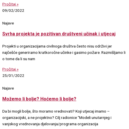
Pročitaj »
09/02/2022
Najave
Svrha projekta je pozitivan društveni učinak i utjecaj
Projekti u organizacijama civilnoga društva često nisu održivi jer
najčešće generiramo kratkoročne učinke i gasimo požare. Razmišljamo li
o tome da li su nam
Pročitaj »
25/01/2022
Najave
Možemo li bolje? Hoćemo li bolje?
Da bi mogli bolje, što moramo vrednovati? Koji utjecaj imamo –
organizacijski, a ne projektno? Cilj radionice “Modeli unutarnjeg i
vanjskog vrednovanja djelovanja/programa organizacija