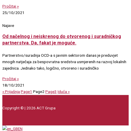
Pročitaj »
25/10/2021
Najave
Od načelnog i neiskrenog do otvorenog i suradničkog
partnerstva. Da, fakat je moguće.
Partnerstvo/suradnja OCD-a s javnim sektorom danas je preduvjet
mnogih natječaja za bespovratna sredstva usmjerenih na razvoj lokalnih
zajednica. Jednako tako, logično, otvoreno i suradničko
Pročitaj »
18/10/2021
« Prijašnja
Page
1
Page
2
Page
3
Iduća »
Copyright © | 2026 ACT Grupa
EN